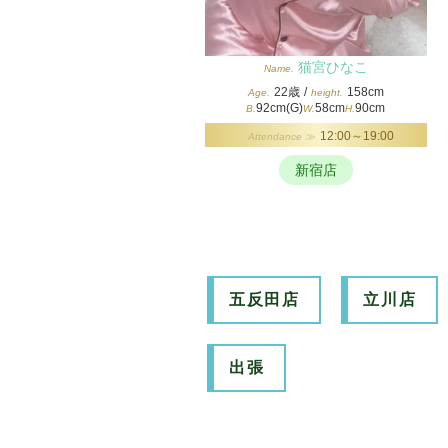
猫宮ひなこ
Name.
22歳
/
158cm
Age.
height.
92cm(G)
58cm
90cm
B.
W.
H.
12:00～19:00
Attendance ≫
新宿店
五反田店
立川店
出張